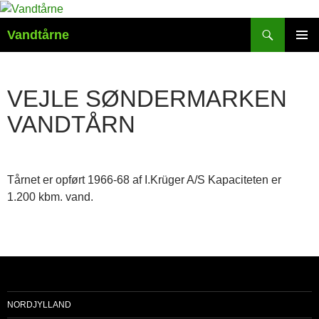
Søg
Vandtårne
HOP
PRIMÆ
TIL
MENU
INDHOLD
VEJLE SØNDERMARKEN
VANDTÅRN
Tårnet er opført 1966-68 af I.Krüger A/S Kapaciteten er
1.200 kbm. vand.
NORDJYLLAND