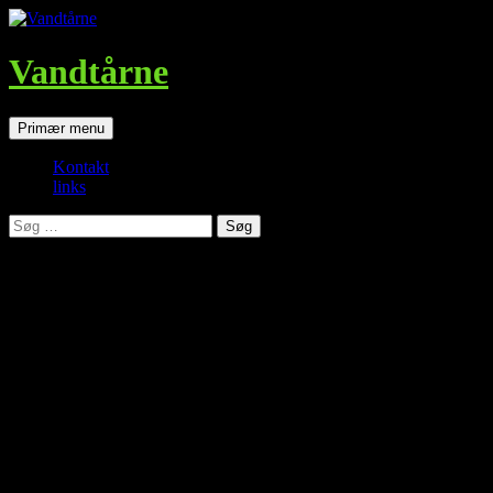
Vandtårne
Søg
Hop
Primær menu
til
indhold
Kontakt
links
Søg
efter:
Kontakt
Denne hjemmeside ejes og drives af:
Jørgen Frandsen
Mail: fyrsider@gmail.com
Jørgen Frandsen har copyright på alle billeder hvor andet ikke
er angivet.