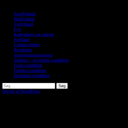
Landsdel, billeder, beskrivelse.
Nordjylland
Midtjylland
Sydjylland
Fyn
København og omegn
Sjælland
Lolland-falster
Bornholm
ooooooooooooooooo
Stations – og remise vandtårne
Gods-vandtårne
Fabriks-vandtårne
Hospitals-vandtårne
Søg
efter:
Drevet af WordPress