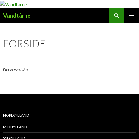
Søg
Vandtårne
HOP
PRIMÆ
TIL
MENU
INDHOLD
FORSIDE
Farsøe vandtårn
NORDJYLLAND
MIDTJYLLAND
SYDJYLLAND