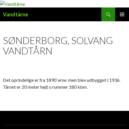
Søg
Vandtårne
HOP
PRIMÆ
TIL
MENU
INDHOLD
SØNDERBORG, SOLVANG
VANDTÅRN
Det oprindelige er fra 1890`erne men blev udbygget i 1936.
Tårnet er 20 meter højt o rummer 180 kbm.