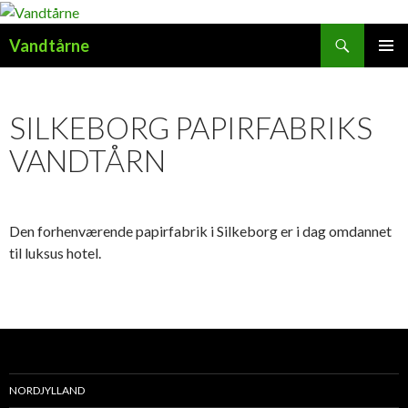
Søg
Vandtårne
HOP
PRIMÆ
TIL
MENU
INDHOLD
SILKEBORG PAPIRFABRIKS
VANDTÅRN
Den forhenværende papirfabrik i Silkeborg er i dag omdannet
til luksus hotel.
NORDJYLLAND