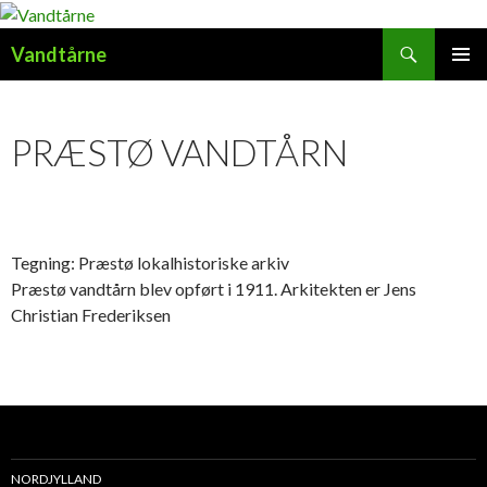
Søg
Vandtårne
HOP
PRIMÆ
TIL
MENU
INDHOLD
PRÆSTØ VANDTÅRN
Tegning: Præstø lokalhistoriske arkiv
Præstø vandtårn blev opført i 1911. Arkitekten er Jens
Christian Frederiksen
NORDJYLLAND