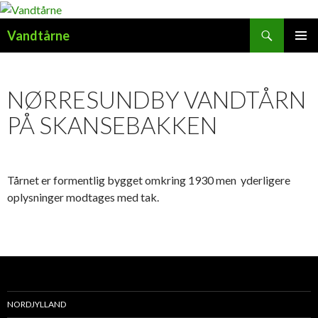
Søg
Vandtårne
HOP
PRIMÆ
TIL
MENU
INDHOLD
NØRRESUNDBY VANDTÅRN
PÅ SKANSEBAKKEN
Tårnet er formentlig bygget omkring 1930 men yderligere
oplysninger modtages med tak.
NORDJYLLAND