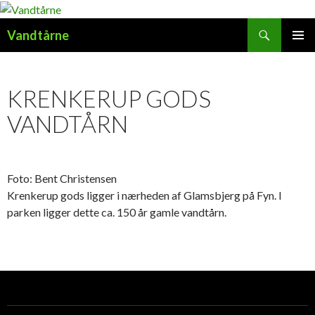
Søg
Vandtårne
HOP
PRIMÆ
TIL
MENU
INDHOLD
KRENKERUP GODS
VANDTÅRN
Foto: Bent Christensen
Krenkerup gods ligger i nærheden af Glamsbjerg på Fyn. I
parken ligger dette ca. 150 år gamle vandtårn.