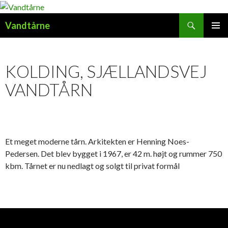
Søg
Vandtårne
HOP
PRIMÆ
TIL
MENU
INDHOLD
KOLDING, SJÆLLANDSVEJ
VANDTÅRN
Et meget moderne tårn. Arkitekten er Henning Noes-
Pedersen. Det blev bygget i 1967, er 42 m. højt og rummer 750
kbm. Tårnet er nu nedlagt og solgt til privat formål