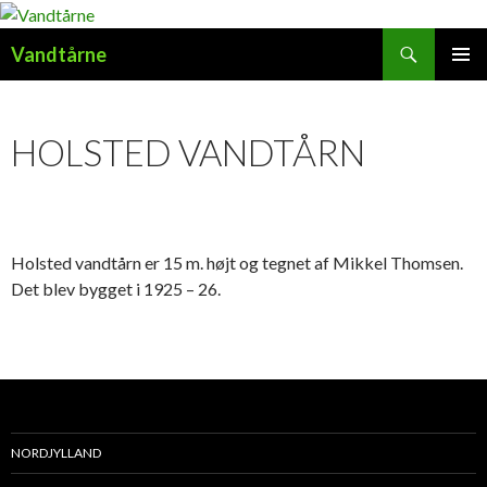
Søg
Vandtårne
HOP
PRIMÆ
TIL
MENU
INDHOLD
HOLSTED VANDTÅRN
Holsted vandtårn er 15 m. højt og tegnet af Mikkel Thomsen.
Det blev bygget i 1925 – 26.
NORDJYLLAND