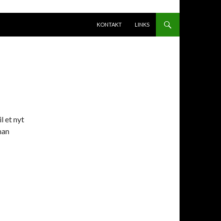
HOP TIL INDHOLD
KONTAKT
LINKS
l et nyt
man