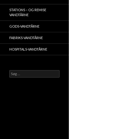
STATIONS – OG REMISE
VANDTÅRNE
GODS-VANDTÅRNE
FABRIKS-VANDTÅRNE
HOSPITALS-VANDTÅRNE
Søg
efter: