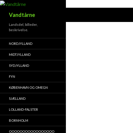
Søg
Vandtårne
Landsdel, billeder,
beskrivelse.
NORDJYLLAND
MIDTJYLLAND
SYDJYLLAND
FYN
KØBENHAVN OG OMEGN
SJÆLLAND
LOLLAND-FALSTER
BORNHOLM
OOOOOOOOOOOOOOOOO