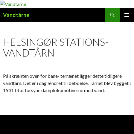
Søg
Vandtårne
HOP
PRIMÆ
TIL
MENU
INDHOLD
HELSINGØR STATIONS-
VANDTÅRN
På skrænten oven for bane- terrænet ligger dette tidligere
vandtårn. Det er i dag ændret til beboelse. Tårnet blev bygget i
1931 til at forsyne damplokomotiverne med vand.