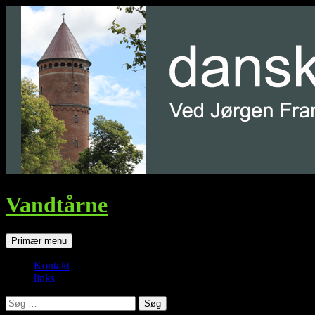
Vandtårne
Søg
Hop
Primær menu
til
indhold
Kontakt
links
Søg
efter: