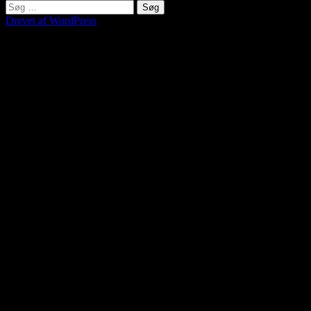
Søg
efter:
Drevet af WordPress