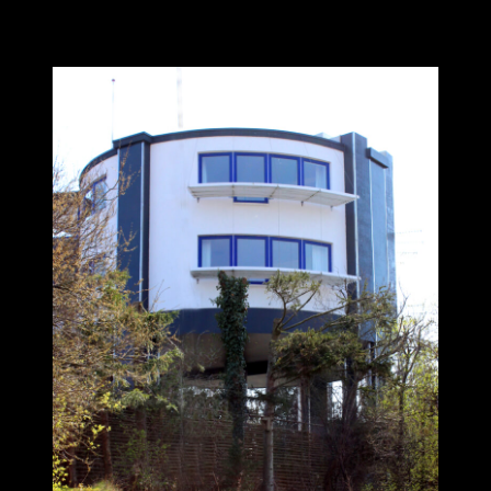
Aalborg Vossvej vandtårne