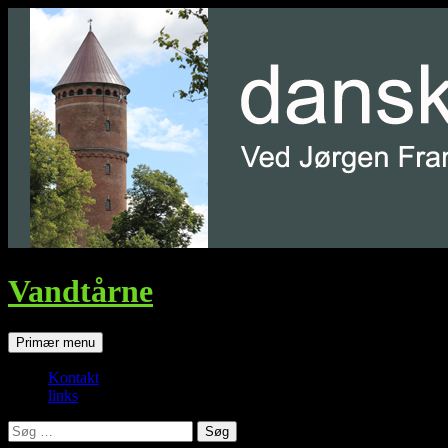
Vandtårne
Søg
Hop
Primær menu
til
indhold
Kontakt
links
Søg
efter: