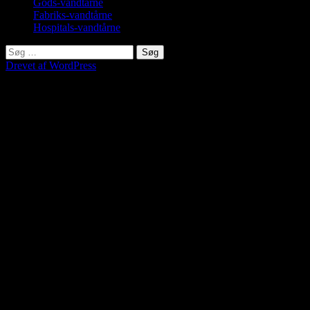
Gods-vandtårne
Fabriks-vandtårne
Hospitals-vandtårne
Søg
efter:
Drevet af WordPress