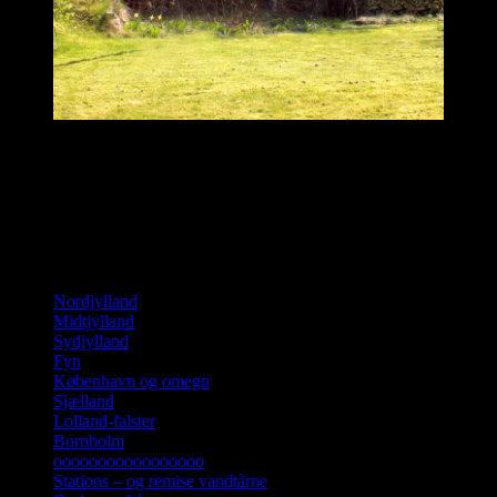
Dette billede yder ikke helt retfærdighed. Et tårn fra1937 og et fra
1962 er bygget sammen til et flot luksusbolig. Arkitekt Jesper
Vognsgaard har stået for ombygningen af tårnene. Højden var 12
meter og kapaciteten 400 kbm.
Landsdel, billeder, beskrivelse.
Nordjylland
Midtjylland
Sydjylland
Fyn
København og omegn
Sjælland
Lolland-falster
Bornholm
ooooooooooooooooo
Stations – og remise vandtårne