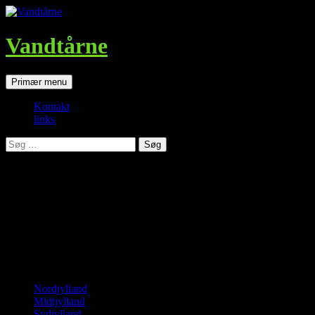
Vandtårne
Søg
Hop
Primær menu
til
indhold
Kontakt
links
Søg
efter:
Holbæk vandtårn
Tårnet er bygget i 1965, er 30 m. højt og rummer 2.000 kbm. vand.
Landsdel, billeder, beskrivelse.
Nordjylland
Midtjylland
Sydjylland