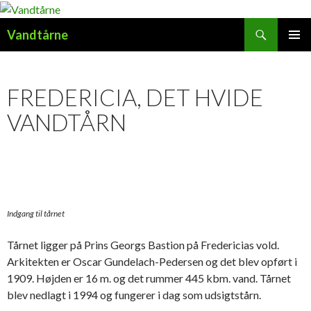
Søg
Vandtårne
HOP
PRIMÆ
TIL
MENU
INDHOLD
FREDERICIA, DET HVIDE
VANDTÅRN
Indgang til tårnet
Tårnet ligger på Prins Georgs Bastion på Fredericias vold.
Arkitekten er Oscar Gundelach-Pedersen og det blev opført i
1909. Højden er 16 m. og det rummer 445 kbm. vand. Tårnet
blev nedlagt i 1994 og fungerer i dag som udsigtstårn.