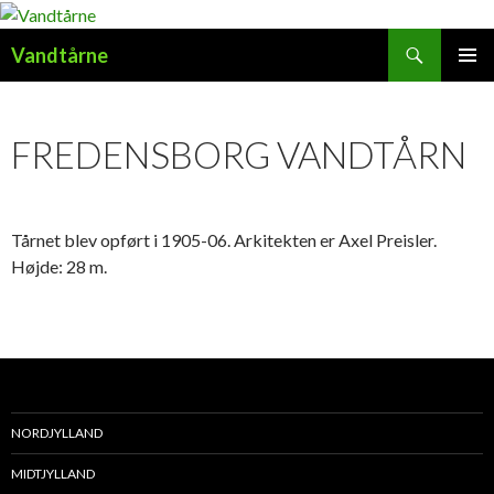
Søg
Vandtårne
HOP
PRIMÆ
TIL
MENU
INDHOLD
FREDENSBORG VANDTÅRN
Tårnet blev opført i 1905-06. Arkitekten er Axel Preisler.
Højde: 28 m.
NORDJYLLAND
MIDTJYLLAND