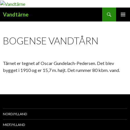
Søg
Vandtårne
HOP
PRIMÆ
TIL
MENU
INDHOLD
BOGENSE VANDTÅRN
Tårnet er tegnet af Oscar Gundelach-Pedersen. Det blev
bygget i 1910 og er 15,7 m. højt. Det rummer 80 kbm. vand.
NORDJYLLAND
MIDTJYLLAND